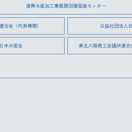
復興水産加工業販路回復促進センター
連合会（代表機関）
公益社団法人
日本水産会
東北六県商工会議所連合